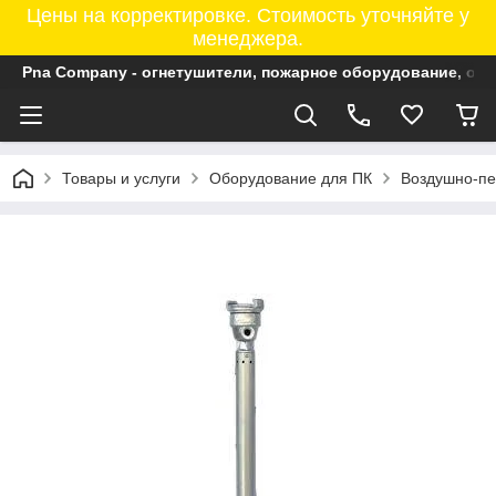
Цены на корректировке. Стоимость уточняйте у
менеджера.
Pna Company - огнетушители, пожарное оборудование, ог
Товары и услуги
Оборудование для ПК
Воздушно-пе