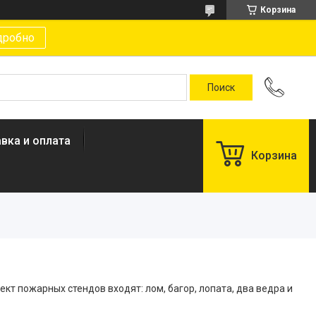
Корзина
дробно
вка и оплата
Корзина
т пожарных стендов входят: лом, багор, лопата, два ведра и