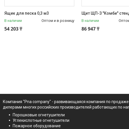
Ящик для песка 0,3 м3
Щит ЩП-З "Комби" стен
В наличии
Оптом и в розницу
В наличии
Оптом
54 203 ₸
86 947 ₸
Компания "Pna company" - развивающаяся компания по продаже
дилерами многих российских производителей работающих по на
Порошковые огнетушители
Углекислотные огнетушители
Пожарное оборудование