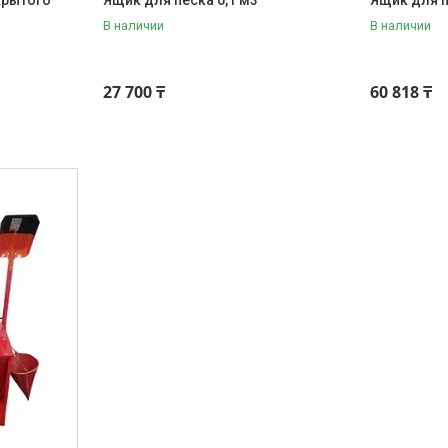
крытого
Ящик для песка 0,1 м3
Ящик для п
В наличии
В наличии
27 700 ₸
60 818 ₸