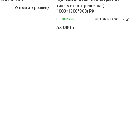
еска 0.5 м3
Щит металлический закрытого
типа металл. решетка (
Оптом и в розницу
1000*1300*300) РК
В наличии
Оптом и в розницу
53 000 ₸