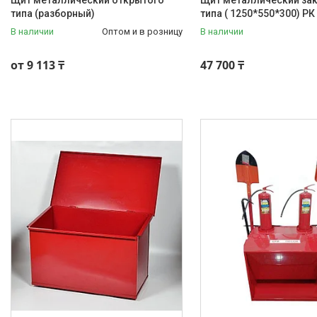
Щит металлический открытого
Щит металлический за
типа (разборный)
типа ( 1250*550*300) РК
В наличии
Оптом и в розницу
В наличии
от 9 113 ₸
47 700 ₸