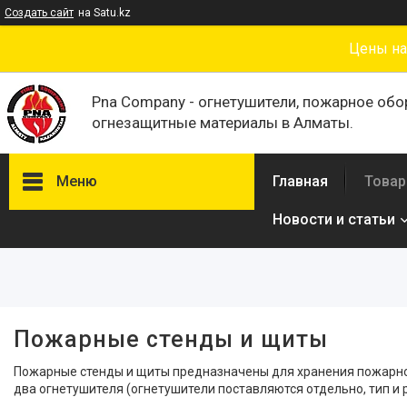
Создать сайт
на Satu.kz
Цены на
Pna Company - огнетушители, пожарное обо
огнезащитные материалы в Алматы.
Меню
Главная
Товар
Новости и статьи
Фильтры
Цена
Наличие
Пожарные стенды и щиты
В наличии
7
Пожарные стенды и щиты предназначены для хранения пожарного 
два огнетушителя (огнетушители поставляются отдельно, тип и 