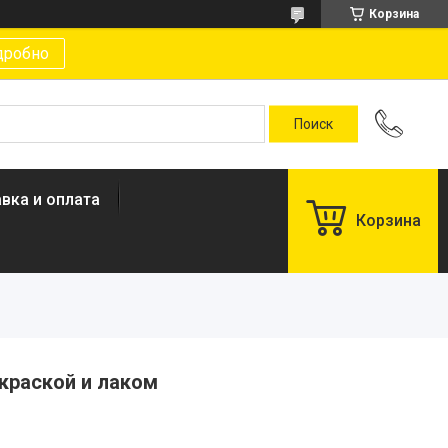
Корзина
дробно
вка и оплата
Корзина
краской и лаком