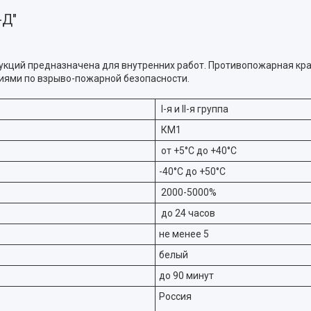
-Д"
укций предназначена для внутренних работ. Противопожарная кр
иями по взрыво-пожарной безопасности.
I-я и II-я группа
КМ1
от +5°С до +40°С
-40°С до +50°С
2000-5000%
до 24 часов
не менее 5
белый
до 90 минут
Россия