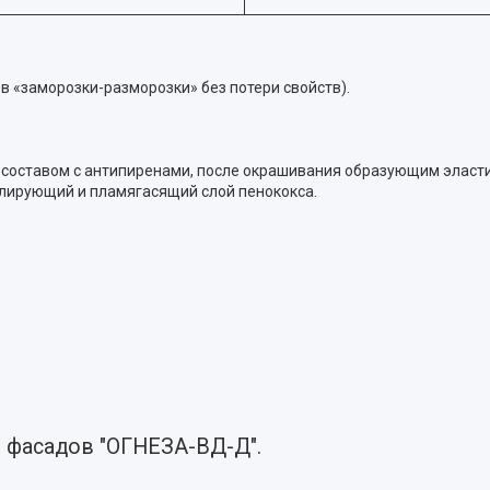
в «заморозки-разморозки» без потери свойств).
составом с антипиренами, после окрашивания образующим эласт
лирующий и пламягасящий слой пенококса.
 фасадов "ОГНЕЗА-ВД-Д".