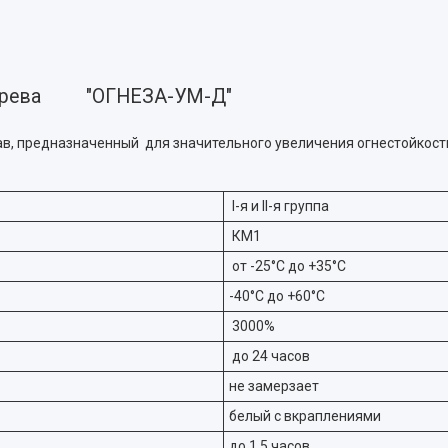
 дерева "ОГНЕЗА-УМ-Д"
ав, предназначенный для значительного увеличения огнестойкос
I-я и II-я группа
КМ1
от -25°С до +35°С
-40°С до +60°С
3000%
до 24 часов
не замерзает
белый с вкраплениями
до 1,5 часов