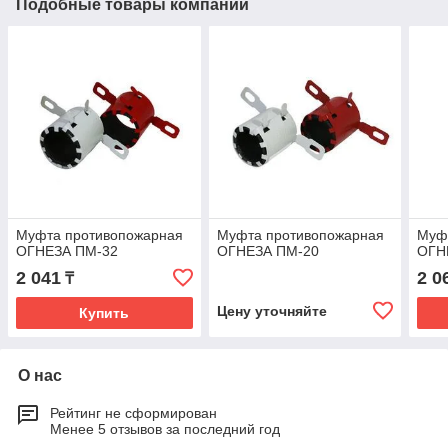
Подобные товары компании
Муфта противопожарная
Муфта противопожарная
Муф
ОГНЕЗА ПМ-32
ОГНЕЗА ПМ-20
ОГН
2 041
2 0
₸
Цену уточняйте
Купить
О нас
Рейтинг не сформирован
Менее 5 отзывов за последний год