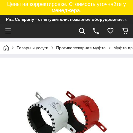
Цены на корректировке. Стоимость уточняйте у
менеджера.
Pna Company - огнетушители, пожарное оборудование, ог
Товары и услуги
Противопожарная муфта
Муфта пр