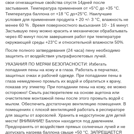
свои огнезащитные свойства спустя 14дней после
застывания. Температура применения от +5°С до +35 °С.
Температура баллона от +18 °С до+25°С. Наилучшие
условия для применения продукта + 20 +/- 3 °С, влажность не
менее 60 % . Время поверхностного высыхания 10 - 16 минут.
Застывшую пену можно красить и механически обрабатывать
через 40 минут после завершения работ при температуре
окружающей среды +23°С и относительной влажности 50%.
После полного затвердевания (24 часа) пену необходимо
защитить от воздействия ультрафиолетовых лучей.
УКАЗАНИЯ ПО МЕРАМ БЕЗОПАСНОСТИ: Избегать
попадания пены на кожу и в глаза. Работать в перчатках,
защитных очках и рабочей одежде. При попадании пены в
глаза немедленно промыть их водой и обратиться к врачу,
показав эту этикетку. При попадании пены на кожу, ее можно
осторожно! Смыть растворителем на основе ацетона или
очистителем монтажной пены после этого промыть водой с
мылом. Обеспечить достаточную вентиляцию помещения. В
помещениях с плохой вентиляцией работать в респираторе
для защиты от аэрозолей. Хранить в недоступном для детей
месте! ВНИМАНИЕ! Баллон находится под давлением.
Предохранять от воздействия прямых солнечных лучей и не
допускать нагрева баллона свыше +50 °С. ЗАПРЕЩАЕТСЯ