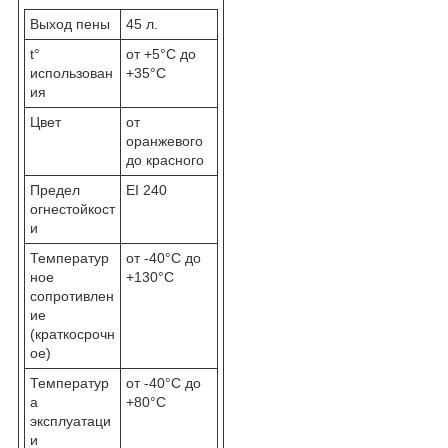
Выход пены
45 л.
t°
от +5°С до
использован
+35°C
ия
Цвет
от
оранжевого
до красного
Предел
EI 240
огнестойкост
и
Температур
от -40°С до
ное
+130°С
сопротивлен
ие
(краткосрочн
ое)
Температур
от -40°С до
а
+80°С
эксплуатаци
и