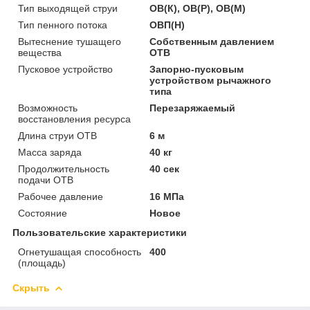
Тип выходящей струи
ОВ(К), ОВ(Р), ОВ(М)
Тип пенного потока
ОВП(Н)
Вытеснение тушащего
Собственным давлением
вещества
ОТВ
Пусковое устройство
Запорно-пусковым
устройством рычажного
типа
Возможность
Перезаряжаемый
восстановления ресурса
Длина струи ОТВ
6 м
Масса заряда
40 кг
Продолжительность
40 сек
подачи ОТВ
Рабочее давление
16 МПа
Состояние
Новое
Пользовательские характеристики
Огнетушащая способность
400
(площадь)
Скрыть