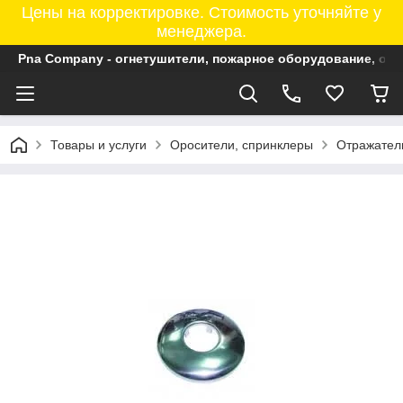
Цены на корректировке. Стоимость уточняйте у
менеджера.
Pna Company - огнетушители, пожарное оборудование, ог
Товары и услуги
Оросители, спринклеры
Отражател