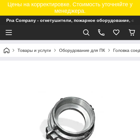
Цены на корректировке. Стоимость уточняйте у
менеджера.
Pna Company - огнетушители, пожарное оборудование, ог
Товары и услуги
Оборудование для ПК
Головка сое